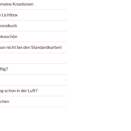
 meine Kreationen
 Lichtbox
trandkorb
ankeschön
an nicht bei den Standardkarten!
ftig?
ng schon in der Luft?
ochen