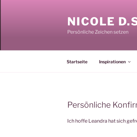
Zum
Inhalt
NICOLE D.
springen
Persönliche Zeichen setzen
Startseite
Inspirationen
Persönliche Konfi
Ich hoffe Leandra hat sich gefre