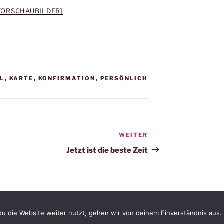
 VORSCHAUBILDER]
LL
,
KARTE
,
KONFIRMATION
,
PERSÖNLICH
WEITER
Nächster
Beitrag
Jetzt ist die beste Zeit
u die Website weiter nutzt, gehen wir von deinem Einverständnis aus.