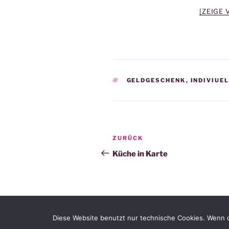
[ZEIGE
SCHLAGWÖRTER
GELDGESCHENK
,
INDIVIUE
Beitragsnavigation
Vorheriger
ZURÜCK
Beitrag
Küche in Karte
Diese Website benutzt nur technische Cookies. Wenn d