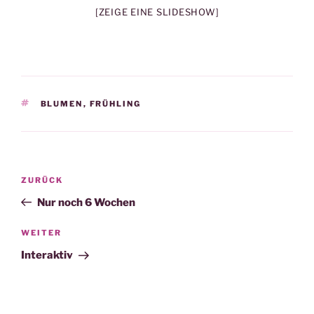
[ZEIGE EINE SLIDESHOW]
SCHLAGWÖRTER
BLUMEN
,
FRÜHLING
Beitragsnavigation
Vorheriger
ZURÜCK
Beitrag
Nur noch 6 Wochen
Nächster
WEITER
Beitrag
Interaktiv