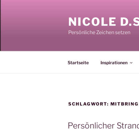
Zum
Inhalt
NICOLE D.
springen
Persönliche Zeichen setzen
Startseite
Inspirationen
SCHLAGWORT:
MITBRING
Persönlicher Stran