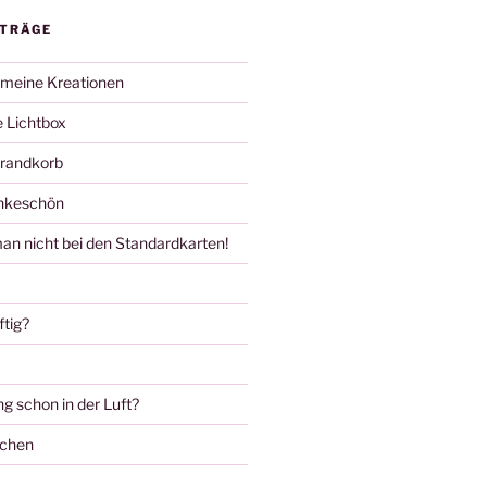
ITRÄGE
 meine Kreationen
 Lichtbox
trandkorb
ankeschön
an nicht bei den Standardkarten!
ftig?
ng schon in der Luft?
ochen