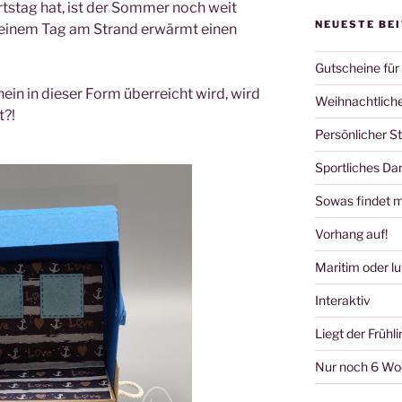
tag hat, ist der Sommer noch weit
NEUESTE BE
 einem Tag am Strand erwärmt einen
Gutscheine für
in in dieser Form überreicht wird, wird
Weihnachtliche
t?!
Persönlicher S
Sportliches D
Sowas findet m
Vorhang auf!
Maritim oder lu
Interaktiv
Liegt der Frühli
Nur noch 6 W